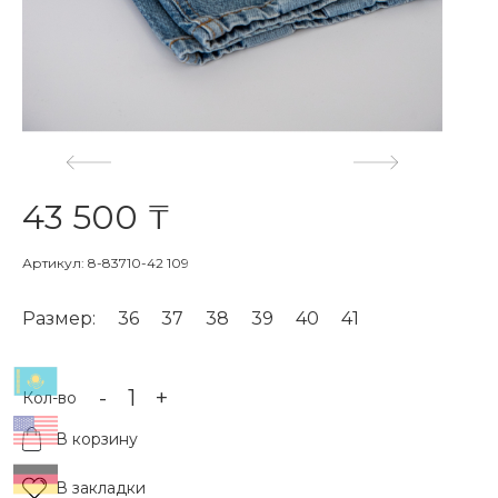
43 500 ₸
Артикул: 8-83710-42 109
Размер:
36
37
38
39
40
41
-
+
Кол-во
В корзину
В закладки