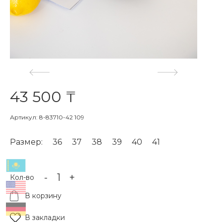
43 500 ₸
Артикул: 8-83710-42 109
Размер:
36
37
38
39
40
41
-
+
Кол-во
В корзину
В закладки