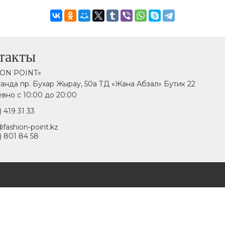
такты
ION POINT»
аганда пр. Бухар Жырау, 50а ТД «Жана Абзал» Бутик 22
вно с 10:00 до 20:00
) 419 31 33
fashion-point.kz
) 801 84 58