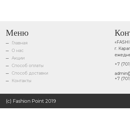
Меню
Кон
«FASH
Главная
г. Кар
О нас
ежедне
Акции
+7 (701
Способ оплаты
Способ доставки
admin@
+7 (701
Контакты
(c) Fashion Point 2019