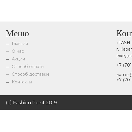
Меню
Кон
«FASH
Главная
г. Кар
О нас
ежедне
Акции
+7 (701
Способ оплаты
Способ доставки
admin@
+7 (701
Контакты
(c) Fashion Point 2019