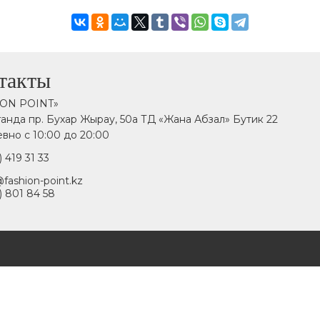
такты
ION POINT»
аганда пр. Бухар Жырау, 50а ТД «Жана Абзал» Бутик 22
вно с 10:00 до 20:00
) 419 31 33
fashion-point.kz
) 801 84 58