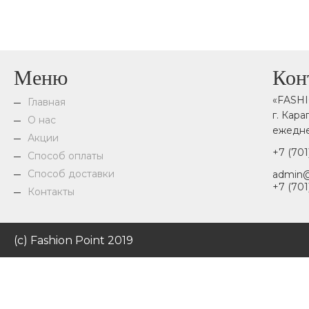
Меню
Кон
«FASH
Главная
г. Кар
О нас
ежедне
Акции
+7 (701
Способ оплаты
Способ доставки
admin@
+7 (701
Контакты
(c) Fashion Point 2019