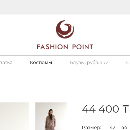
латья
Костюмы
Блузы, рубашки
С
44 400 ₸
Размер:
42
44