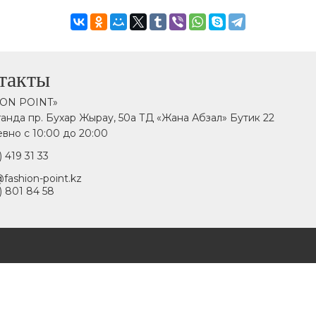
такты
ION POINT»
аганда пр. Бухар Жырау, 50а ТД «Жана Абзал» Бутик 22
вно с 10:00 до 20:00
) 419 31 33
fashion-point.kz
) 801 84 58