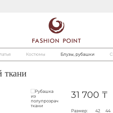
латья
Костюмы
Блузы, рубашки
С
й ткани
31 700 ₸
Размер:
42
44