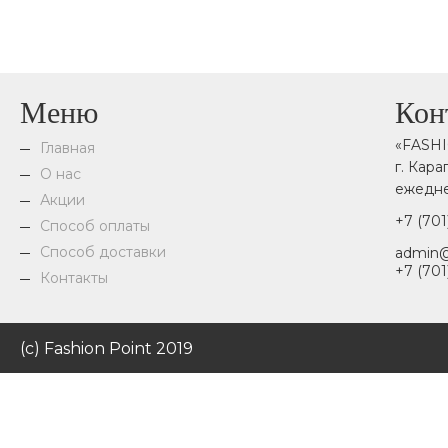
Меню
Кон
«FASH
Главная
г. Кар
О нас
ежедне
Акции
+7 (701
Способ оплаты
Способ доставки
admin@
+7 (701
Контакты
(c) Fashion Point 2019