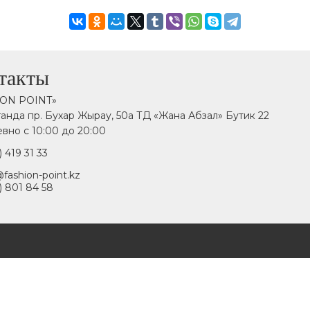
такты
ION POINT»
аганда пр. Бухар Жырау, 50а ТД «Жана Абзал» Бутик 22
вно с 10:00 до 20:00
) 419 31 33
fashion-point.kz
) 801 84 58