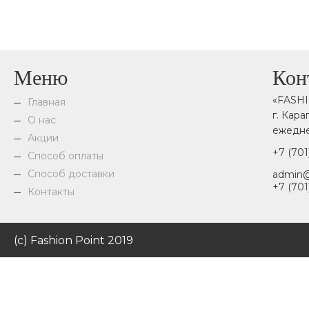
Меню
Кон
«FASH
Главная
г. Кар
О нас
ежедне
Акции
+7 (701
Способ оплаты
Способ доставки
admin@
+7 (701
Контакты
(c) Fashion Point 2019