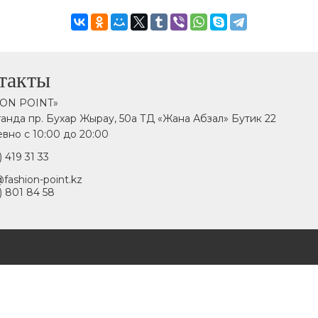
такты
ION POINT»
аганда пр. Бухар Жырау, 50а ТД «Жана Абзал» Бутик 22
вно с 10:00 до 20:00
) 419 31 33
fashion-point.kz
) 801 84 58