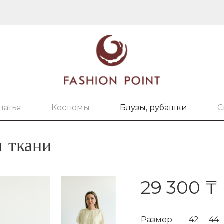
латья
Костюмы
Блузы, рубашки
С
я ткани
29 300 ₸
Размер:
42
44